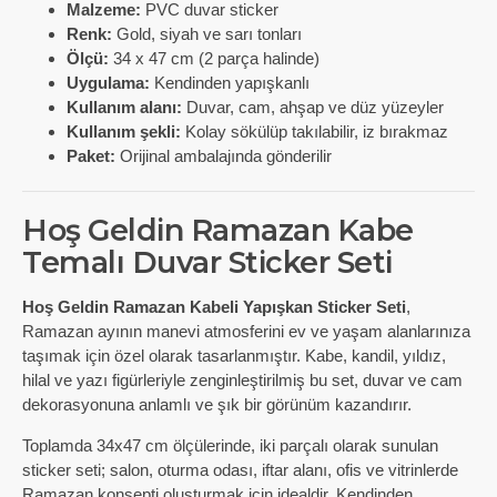
Malzeme:
PVC duvar sticker
Renk:
Gold, siyah ve sarı tonları
Ölçü:
34 x 47 cm (2 parça halinde)
Uygulama:
Kendinden yapışkanlı
Kullanım alanı:
Duvar, cam, ahşap ve düz yüzeyler
Kullanım şekli:
Kolay sökülüp takılabilir, iz bırakmaz
Paket:
Orijinal ambalajında gönderilir
Hoş Geldin Ramazan Kabe
Temalı Duvar Sticker Seti
Hoş Geldin Ramazan Kabeli Yapışkan Sticker Seti
,
Ramazan ayının manevi atmosferini ev ve yaşam alanlarınıza
taşımak için özel olarak tasarlanmıştır. Kabe, kandil, yıldız,
hilal ve yazı figürleriyle zenginleştirilmiş bu set, duvar ve cam
dekorasyonuna anlamlı ve şık bir görünüm kazandırır.
Toplamda 34x47 cm ölçülerinde, iki parçalı olarak sunulan
sticker seti; salon, oturma odası, iftar alanı, ofis ve vitrinlerde
Ramazan konsepti oluşturmak için idealdir. Kendinden