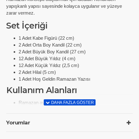
yapışkanlı yapısı sayesinde kolayca uygulanır ve yüzeye
zarar vermez.
Set İçeriği
1 Adet Kabe Figürü (22 cm)
2 Adet Orta Boy Kandil (22 cm)
2 Adet Büyük Boy Kandil (27 cm)
12 Adet Büyük Yıldız (4 cm)
12 Adet Küçük Yıldız (2,5 cm)
2 Adet Hilal (5 cm)
1 Adet Hoş Geldin Ramazan Yazısı
Kullanım Alanları
Ramazan ayı ev dekorasyonu
Salon ve oturma odası duvar süsü
İftar alanı ve masa arkası fonu
Yorumlar
Cam vitrin ve pencere süslemesi
Ofis ve iş yeri Ramazan konsepti