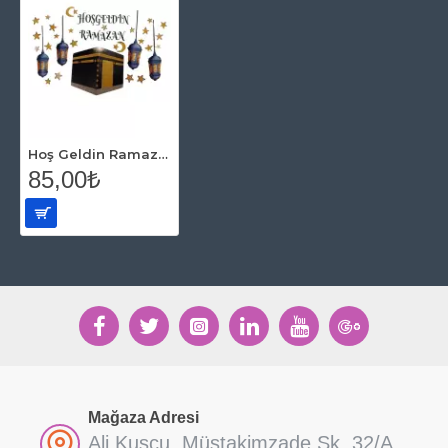
Hoş Geldin Ramazan Kabeli Yapışkan Sticker 34x47 cm
85,00₺
Mağaza Adresi
Ali Kuşçu, Müstakimzade Sk. 32/A,