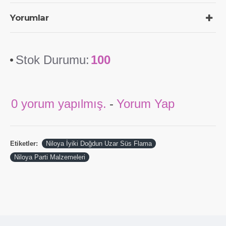
Yorumlar
Stok Durumu:
100
0 yorum yapılmış.
-
Yorum Yap
Etiketler:
Niloya İyiki Doğdun Uzar Süs Flama
Niloya Parti Malzemeleri