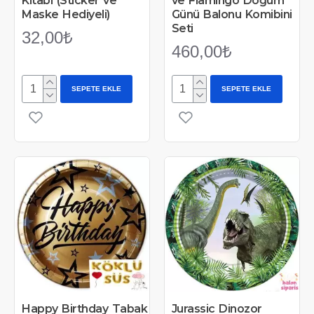
Kitabı (Sticker ve
ve Flamingo Doğum
Maske Hediyeli)
Günü Balonu Komibini
Seti
32,00₺
460,00₺
SEPETE EKLE
SEPETE EKLE
Happy Birthday Tabak
Jurassic Dinozor