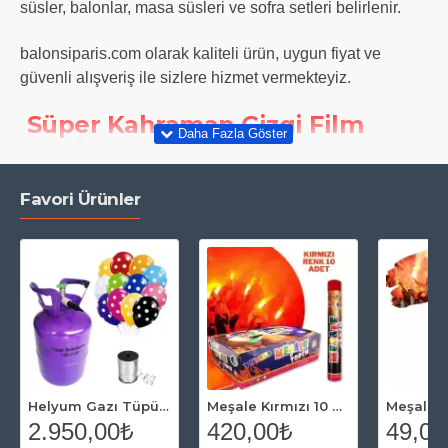
süsler, balonlar, masa süsleri ve sofra setleri belirlenir.
balonsiparis.com olarak kaliteli ürün, uygun fiyat ve
güvenli alışveriş ile sizlere hizmet vermekteyiz.
Süper Kahraman Çizgi Film
Karakter Konseptleri
Çocuğunuzun ekrandan takip ettiği ve ruh ve düşünce
Favori Ürünler
dünyasını şekillendirdiği animasyon karakterini belli
zamanlarda yanında görmek ister.
Özellikle son zamanlarda gelişim çağındaki hem kız hem
de erkek çocukları kral şakir karakterini arkadaş olarak
benimsemişlerdir.
Kral şakir parti malzemeleri ile kutlama yaparak bu
dostluğu pekiştirebilirsiniz.
Helyum Gazı Tüpü 2.2 lt (20 Adet Puantiyeli Balon Hediye)
Meşale Kırmızı 10 Adet
2.950,00₺
420,00₺
49,00