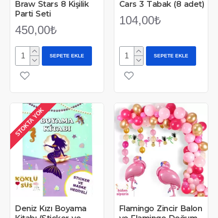
Braw Stars 8 Kişilik
Cars 3 Tabak (8 adet)
Parti Seti
104,00₺
450,00₺
SEPETE EKLE
SEPETE EKLE
STOKTA YOK
Deniz Kızı Boyama
Flamingo Zincir Balon