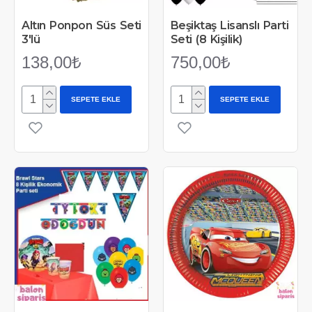
Altın Ponpon Süs Seti
Beşiktaş Lisanslı Parti
3'lü
Seti (8 Kişilik)
138,00₺
750,00₺
SEPETE EKLE
SEPETE EKLE