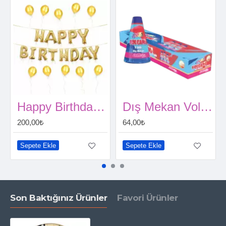
Happy Birthday Folyo Balon Seti Altın
Dış Mekan Volkan (3 metre)
200,00₺
64,00₺
Sepete Ekle
Sepete Ekle
Son Baktığınız Ürünler
Favori Ürünler