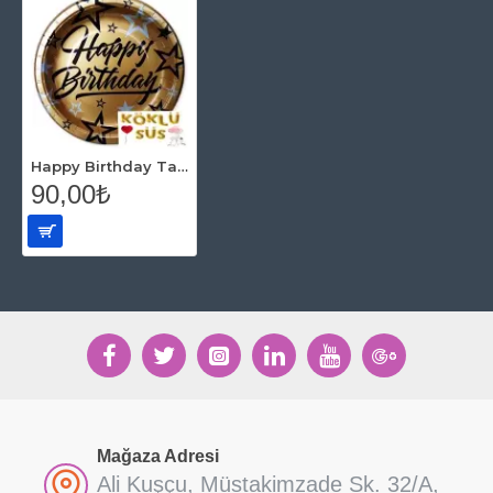
Happy Birthday Tabak Altın Karton (8 li)
90,00₺
Mağaza Adresi
Ali Kuşçu, Müstakimzade Sk. 32/A,