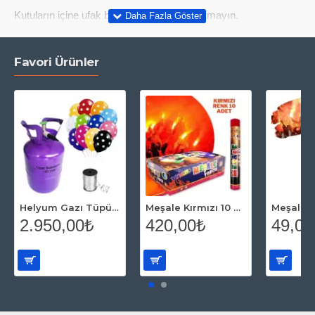
Kutuların içine ufak balonlar eklemeyi unutmayın.
Favori Ürünler
Helyum Gazı Tüpü 2.2 lt (20 Adet Puantiyeli Balon Hediye)
Meşale Kırmızı 10 Adet
2.950,00₺
420,00₺
49,00