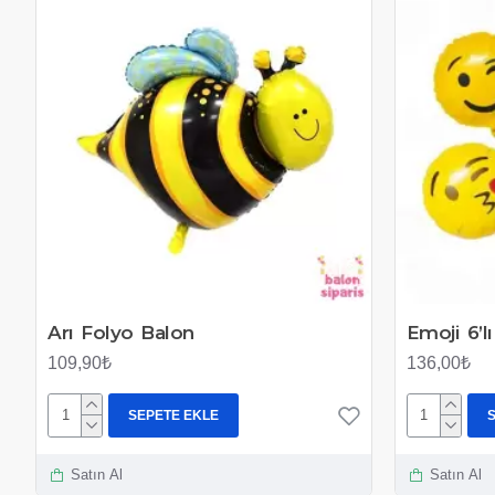
Arı Folyo Balon
Emoji 6’l
109,90₺
136,00₺
SEPETE EKLE
Satın Al
Satın Al