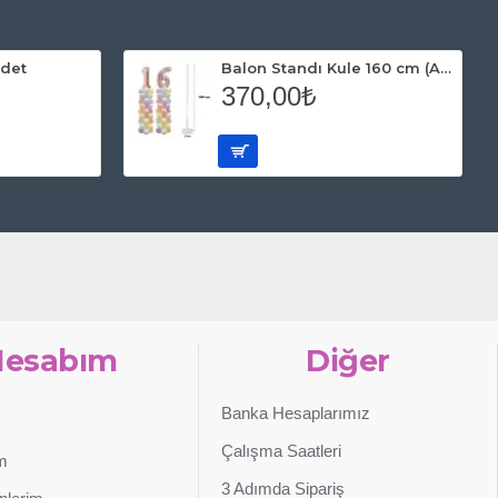
lyo Balon
Gökkuşağı Yunus Folyo Balon
49,00₺
SEPETE EKLE
Satın Al