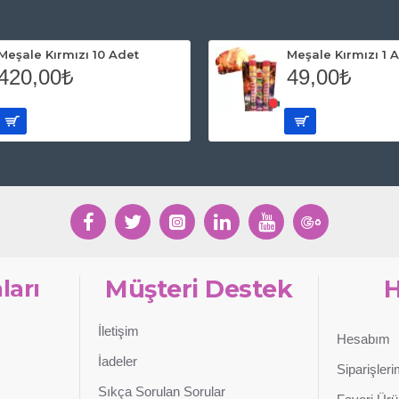
zen Folyo Balon 50 cm
Emzikli Erkek Bebek Fo
60,00₺
SEPETE EKLE
SEPETE EKLE
Satın Al