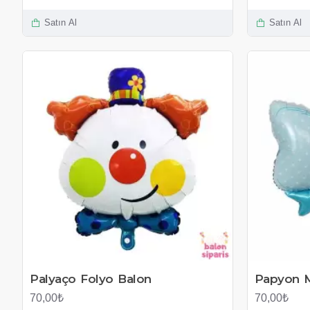
Satın Al
Satın Al
Palyaço Folyo Balon
Papyon M
70,00₺
70,00₺