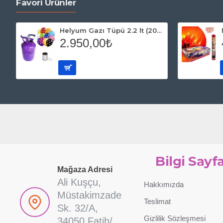
Flamingo Pembe Folyo Balon 45
Elsa Fro
cm
70,00₺
36,00₺
SEPETE EKLE
Satın Al
Satın Al