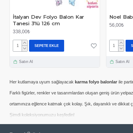
İtalyan Dev Folyo Balon Kar
Noel Bab
Tanesi 3'lü 126 cm
56,00₺
338,00₺
SEPETE EKLE
Satın Al
Satın Al