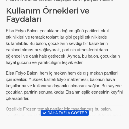
Kullanım Örnekleri ve
Faydaları
Elsa Folyo Balon, çocukların doğum günü partileri, okul
etkinlikleri ve tematik toplantılar gibi çeşitli etkinliklerde
kullanılabilir. Bu balon, çocukların sevdiği bir karakterin
canlandırılmasını sağlayarak, partinin atmosferini daha
eğlenceli ve canlı hale getirecek. Ayrıca, bu balon, çocukların
hayal gücünü ve yaratıcılığını teşvik eder.
Elsa Folyo Balon, hem iç mekan hem de dış mekan partileri
için idealdir. Yüksek kaliteli folyo malzemesi, balonun hava
koşullarına ve kullanıma dayanıklı olmasını sağlar. Bu sayede
çocuklar, partinin sonuna kadar Elsa'nın eşlik etmesinin keyfini
çıkarabilirler.
Özellikle Frozen temalı partiler için tasarlanmış bu balon,
çocukların hayal dünyasını renklendirecek ve unutulmaz anılar
bırakacak. Elsa Folyo Balon ile Frozen dünyasının büyüsünü
çocukların partisine taşıyın.