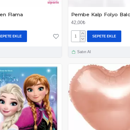
zen Flama
Pembe Kalp Folyo Balo
42,00₺
SEPETE EKLE
SEPETE EKLE
Satın Al