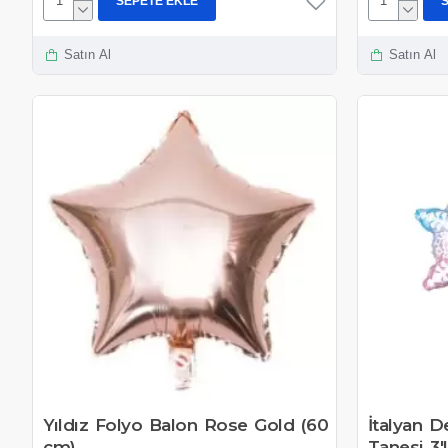
SEPETE EKLE
Satın Al
Satın Al
Yıldız Folyo Balon Rose Gold (60
İtalyan D
cm)
Tanesi 3'