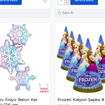
SEPETE EKLE
SEPETE EKLE
Satın Al
ev Folyo Balon Kar
Frozen Katyon Şapka 8
lü 126 cm