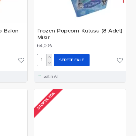
o Balon
Frozen Popcorn Kutusu (8 Adet)
Mısır
64,00₺
SEPETE EKLE
Satın Al
STOKTA YOK