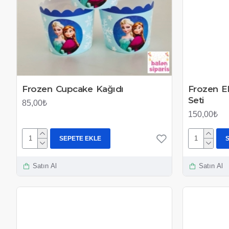
Frozen Cupcake Kağıdı
Frozen E
Seti
85,00₺
150,00₺
SEPETE EKLE
Satın Al
Satın Al