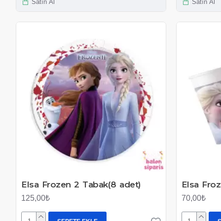
Satın Al
Satın Al
Elsa Frozen 2 Tabak(8 adet)
Elsa Froz
125,00₺
70,00₺