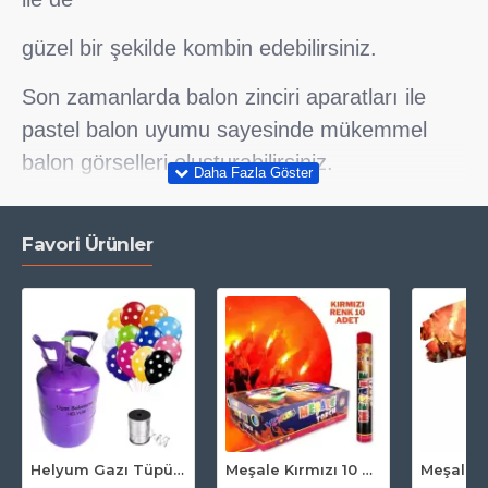
güzel bir şekilde kombin edebilirsiniz.
Son zamanlarda balon zinciri aparatları ile
pastel balon uyumu sayesinde mükemmel
balon görselleri oluşturabilirsiniz.
Pastel balonları
helyum gazı ile havada
durmasını
sağlayıp mükemmel fotoğraf
Favori Ürünler
çekimi işlerinde de kullanabilirsiniz.
Özellikle düğün, nişan ve kına fotoğraf
çekimlerinde harika pozlar elde edebilirsiniz.
Helyum Gazı Tüpü 2.2 lt (20 Adet Puantiyeli Balon Hediye)
Meşale Kırmızı 10 Adet