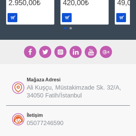
2.950,00₺
420,00₺
49,00
Mağaza Adresi
Ali Kuşçu, Müstakimzade Sk. 32/A,
34050 Fatih/İstanbul
İletişim
05077246590