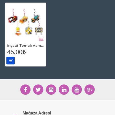
İnşaat Temalı Asmalı Tavan Süsü (6 Adet)
45,00₺
Mağaza Adresi