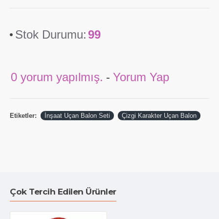
İndirimli ve kampanyalı ürünler uçan balon kategorimizdeki
sayfada yer alıyor.
Stok Durumu:
99
0 yorum yapılmış.
-
Yorum Yap
Etiketler:
İnşaat Uçan Balon Seti
Çizgi Karakter Uçan Balon
Çok Tercih Edilen Ürünler