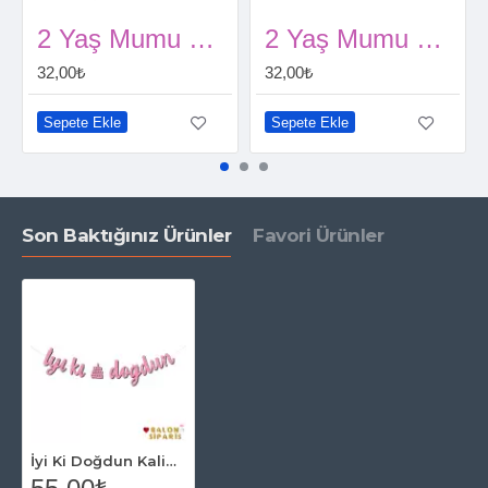
2 Yaş Mumu Gold
2 Yaş Mumu Gümüş
32,00₺
32,00₺
Sepete Ekle
Sepete Ekle
Son Baktığınız Ürünler
Favori Ürünler
İyi Ki Doğdun Kaligrafi Banner Pembe