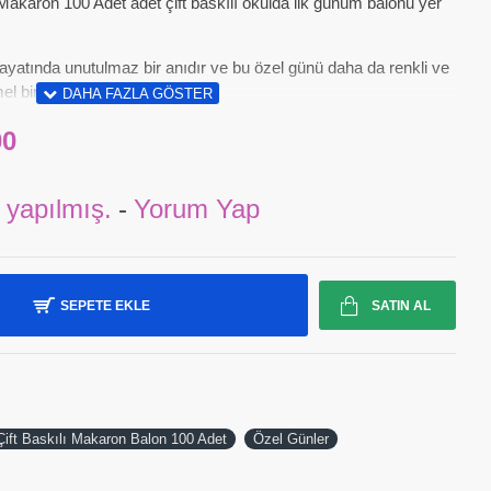
Makaron 100 Adet adet çift baskılı okulda ilk günüm balonu yer
hayatında unutulmaz bir anıdır ve bu özel günü daha da renkli ve
l bir seçenektir
00
 yapılmış.
-
Yorum Yap
SEPETE EKLE
SATIN AL
ift Baskılı Makaron Balon 100 Adet
Özel Günler