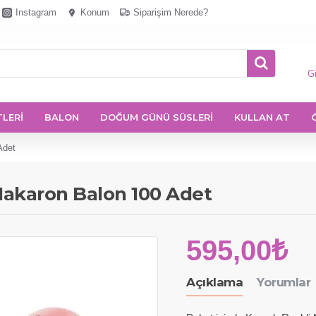
Instagram
Konum
Siparişim Nerede?
Gi
TLERİ
BALON
DOĞUM GÜNÜ SÜSLERİ
KULLAN AT
Adet
Makaron Balon 100 Adet
595,00₺
Açıklama
Yorumlar