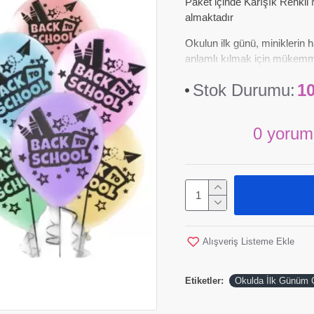
Paket içinde Karışık Renkli 
almaktadır
Okulun ilk günü, miniklerin 
anlamlı kılmak için mükemme
Stok Durumu:
1
0 yorum
Alışveriş Listeme Ekle
Etiketler:
Okulda İlk Günüm Ç