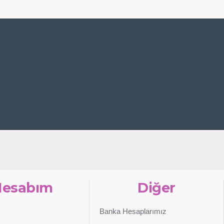
Hesabım
Diğer
Banka Hesaplarımız