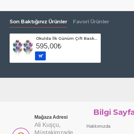
Son Baktığınız Ürünler
Favori Ürünler
Okulda İlk Günüm Çift Baskılı Makaron Balon 100 Adet
595,00₺
Bilgi Sayfa
Mağaza Adresi
Ali Kuşçu,
Hakkımızda
Müstakimzade