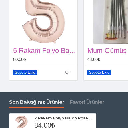
5 Rakam Folyo Balon Rose Gold 100 Cm
80,00₺
44,00₺
Sepete Ekle
Sepete Ekle
Son Baktığınız Ürünler
Favori Ürünler
2 Rakam Folyo Balon Rose Gold 100 Cm
84,00₺