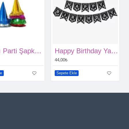
Yılbaşı Parti Şapkaları (3 adet)
Happy Birthday Yazısı Siyah Üzeri Gümüş Yaldızlı
44,00₺
le
Sepete Ekle