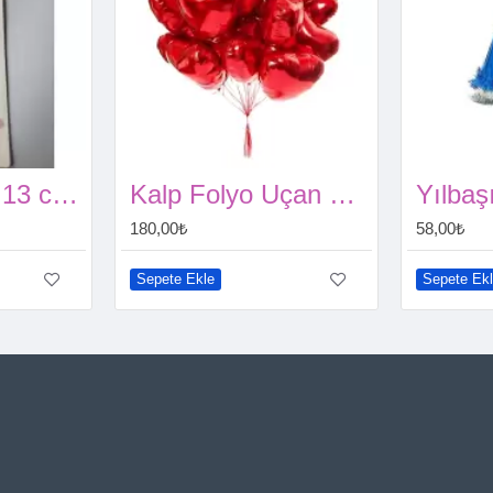
Mum Gümüş 13 cm - 6'lı
Kalp Folyo Uçan Balon 1 Adet
180,00₺
58,00₺
Sepete Ekle
Sepete Ek