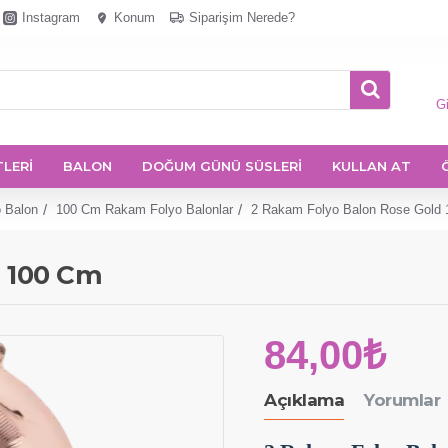
Instagram
Konum
Siparişim Nerede?
Gi
TLERİ
BALON
DOĞUM GÜNÜ SÜSLERİ
KULLAN AT
 Balon
100 Cm Rakam Folyo Balonlar
2 Rakam Folyo Balon Rose Gold
d 100 Cm
84,00₺
Açıklama
Yorumlar