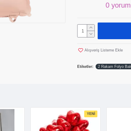
0 yorum
Alışveriş Listeme Ekle
Etiketler:
2 Rakam Folyo Bal
YENI