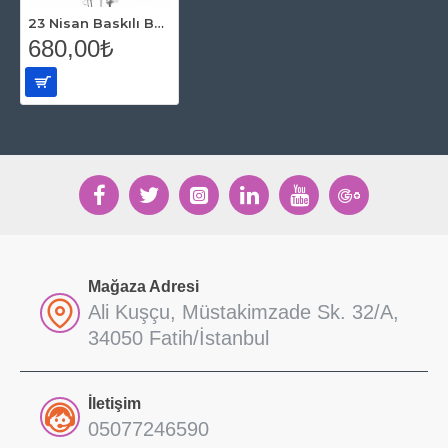
23 Nisan Baskılı Balon 100 Adet
680,00₺
Mağaza Adresi
Ali Kuşçu, Müstakimzade Sk. 32/A,
34050 Fatih/İstanbul
İletişim
05077246590