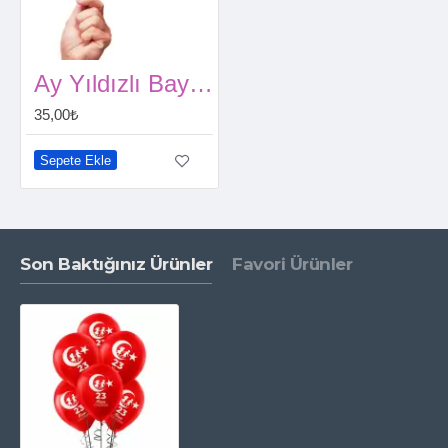
Ay Yıldızlı Bayrak Çıtalı 24 cm (10 Adet)
35,00₺
Sepete Ekle
Son Baktığınız Ürünler
Favori Ürünler