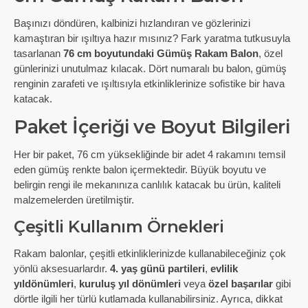
Başınızı döndüren, kalbinizi hızlandıran ve gözlerinizi
kamaştıran bir ışıltıya hazır mısınız? Fark yaratma tutkusuyla
tasarlanan
76 cm boyutundaki Gümüş Rakam Balon
, özel
günlerinizi unutulmaz kılacak. Dört numaralı bu balon, gümüş
renginin zarafeti ve ışıltısıyla etkinliklerinize sofistike bir hava
katacak.
Paket İçeriği ve Boyut Bilgileri
Her bir paket, 76 cm yüksekliğinde bir adet 4 rakamını temsil
eden gümüş renkte balon içermektedir. Büyük boyutu ve
belirgin rengi ile mekanınıza canlılık katacak bu ürün, kaliteli
malzemelerden üretilmiştir.
Çeşitli Kullanım Örnekleri
Rakam balonlar, çeşitli etkinliklerinizde kullanabileceğiniz çok
yönlü aksesuarlardır.
4. yaş günü partileri
,
evlilik
yıldönümleri
,
kuruluş yıl dönümleri
veya
özel başarılar
gibi
dörtle ilgili her türlü kutlamada kullanabilirsiniz. Ayrıca, dikkat