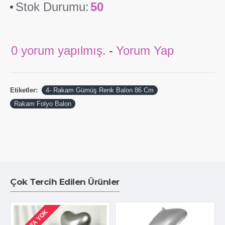
Stok Durumu:
50
0 yorum yapılmış.
-
Yorum Yap
Etiketler:
4- Rakam Gümüş Renk Balon 86 Cm
Rakam Folyo Balon
Çok Tercih Edilen Ürünler
STOKTA YOK