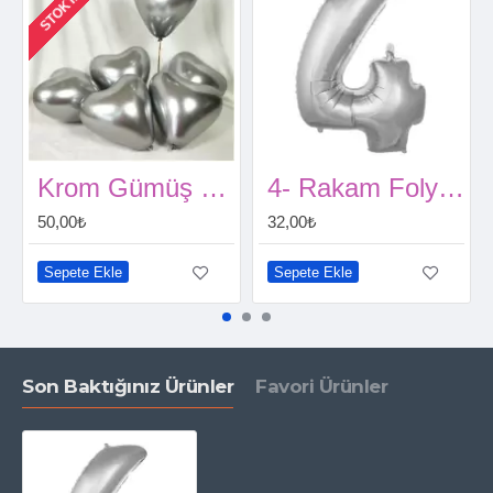
Krom Gümüş Kalpli Balon 5 Adet
4- Rakam Folyo Balon Gümüş 40 Cm
50,00₺
32,00₺
Sepete Ekle
Sepete Ekle
Son Baktığınız Ürünler
Favori Ürünler