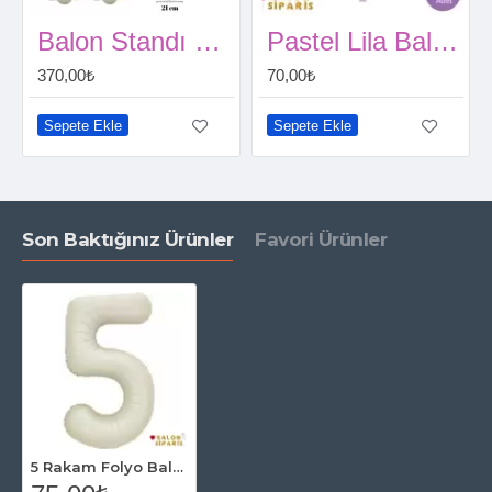
Balon Standı Kule 160 cm (A-Kalite)
Pastel Lila Balon 15 Adet
370,00₺
70,00₺
Sepete Ekle
Sepete Ekle
Son Baktığınız Ürünler
Favori Ürünler
5 Rakam Folyo Balon Krem 76 Cm