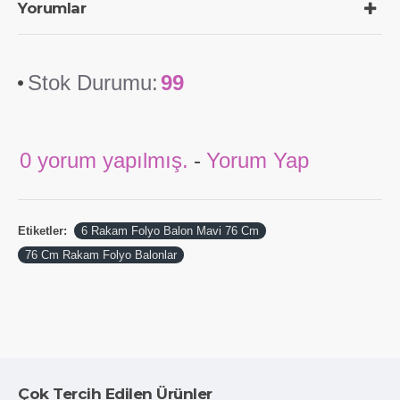
76 cm boy
Yorumlar
Parlak mavi renk
Hafif ve dayanıklı folyo malzeme
Kolay şişirme ve kullanım
Stok Durumu:
99
Altı Numaralı Büyük Mavi Folyo Balon, kutlamalarınızı daha
renkli ve eğlenceli hale getirmek için ideal bir seçenektir. Şimdi
sipariş verin ve etkinliklerinizi unutulmaz kılın!
0 yorum yapılmış.
-
Yorum Yap
Etiketler:
6 Rakam Folyo Balon Mavi 76 Cm
76 Cm Rakam Folyo Balonlar
Çok Tercih Edilen Ürünler