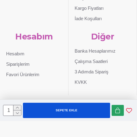
Kargo Fiyatları
İade Koşulları
Hesabım
Diğer
Banka Hesaplarımız
Hesabım
Çalışma Saatleri
Siparişlerim
3 Adımda Sipariş
Favori Ürünlerim
KVKK
SEPETE EKLE
Sepetim
0507 724 65 90
Whatsapp
Konum