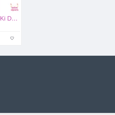
Basketbol İyi Ki Doğdun Uzar Yazı Banner