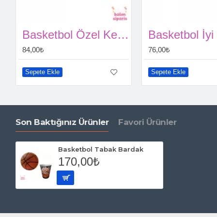
Basketbol Özel Kesim Flama
84,00₺
76,00₺
Sepete Ekle
Sepete Ekle
Son Baktığınız Ürünler
Favori Ürünler
Basketbol Tabak Bardak
170,00₺