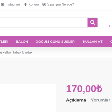
Instagram
Konum
Siparişim Nerede?
Gi
TLERİ
BALON
DOĞUM GÜNÜ SÜSLERİ
KULLAN AT
asketbol Tabak Bardak
170,00₺
Açıklama
Yorumlar