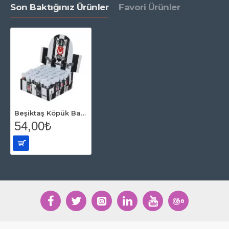
Son Baktığınız Ürünler
Favori Ürünler
Beşiktaş Köpük Baloncuk (2 adet)
54,00₺