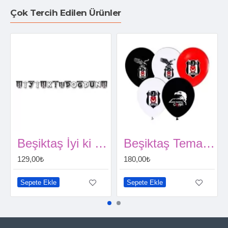
Çok Tercih Edilen Ürünler
Beşiktaş İyi ki Doğdun Yazısı (2 metre)
Beşiktaş Temalı Balon (10 Adet)
129,00₺
180,00₺
Sepete Ekle
Sepete Ekle