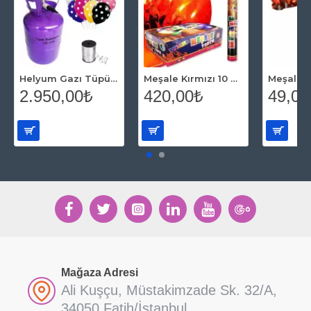
Helyum Gazı Tüpü 2.2 lt (20 Adet Puantiyeli Balon Hediye)
Meşale Kırmızı 10 Adet
2.950,00₺
420,00₺
49,00
Mağaza Adresi
Ali Kuşçu, Müstakimzade Sk. 32/A,
34050 Fatih/İstanbul