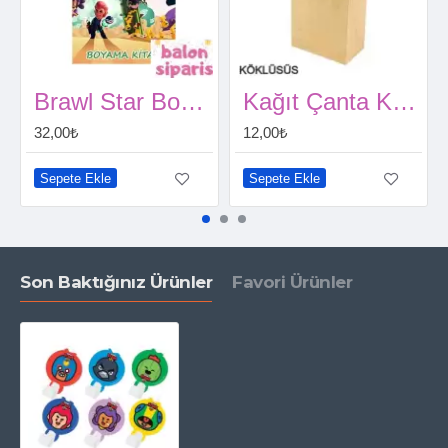
Brawl Star Boyama Kitabı 16 Sayfa
Kağıt Çanta Kraft Büküm Saplı 18x23 cm
32,00₺
12,00₺
Sepete Ekle
Sepete Ekle
Son Baktığınız Ürünler
Favori Ürünler