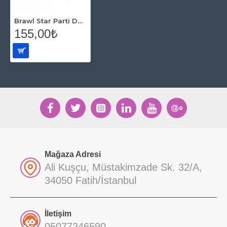
Brawl Star Parti Düdük 6 Adet (Kaynana Dili
155,00₺
Mağaza Adresi
Ali Kuşçu, Müstakimzade Sk. 32/A,
34050 Fatih/İstanbul
İletişim
05077246590