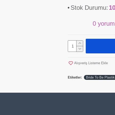
Stok Durumu:
1
0 yorum
Alışveriş Listeme Ekle
Etiketler:
Bride To Be Plasti