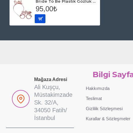
Bride To Be Plastik Gözlük Taç Set Rose Gold
95,00₺
Bilgi Sayfa
Mağaza Adresi
Ali Kuşçu,
Hakkımızda
Müstakimzade
Teslimat
Sk. 32/A,
Gizlilik Sözleşmesi
34050 Fatih/
İstanbul
Kurallar & Sözleşmeler