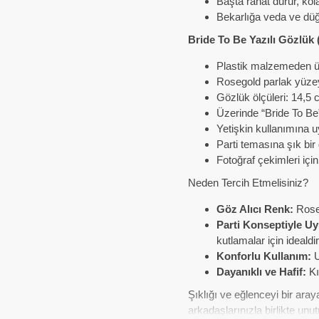
Başta rahat durur, kola
Bekarlığa veda ve düğ
Bride To Be Yazılı Gözlük
Plastik malzemeden ür
Rosegold parlak yüzey
Gözlük ölçüleri: 14,5
Üzerinde “Bride To Be
Yetişkin kullanımına 
Parti temasına şık bi
Fotoğraf çekimleri için
Neden Tercih Etmelisiniz?
Göz Alıcı Renk:
Rose
Parti Konseptiyle U
kutlamalar için idealdir
Konforlu Kullanım:
U
Dayanıklı ve Hafif:
Kı
Şıklığı ve eğlenceyi bir aray
arkadaşlarınızla birlikte un