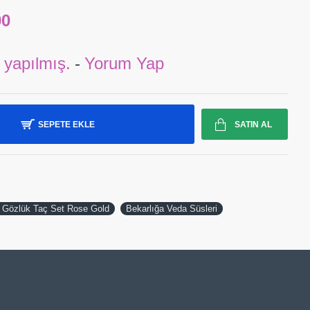
00
 yapılmış.
-
Yorum Yap
SEPETE EKLE
SATIN AL
k Gözlük Taç Set Rose Gold
Bekarlığa Veda Süsleri