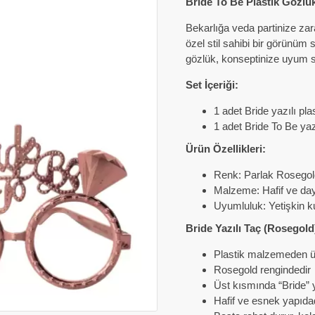
Bride To Be Plastik Gözlü
Bekarlığa veda partinize zar
özel stil sahibi bir görünüm 
gözlük, konseptinize uyum sa
Set İçeriği:
1 adet Bride yazılı pla
1 adet Bride To Be yaz
Ürün Özellikleri:
Renk: Parlak Rosegol
Malzeme: Hafif ve daya
Uyumluluk: Yetişkin k
Bride Yazılı Taç (Rosegold
Plastik malzemeden ür
Rosegold rengindedir
Üst kısmında “Bride” y
Hafif ve esnek yapıda