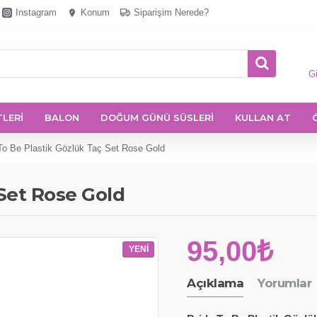
Instagram
Konum
Siparişim Nerede?
Gi
TLERİ
BALON
DOĞUM GÜNÜ SÜSLERİ
KULLAN AT
To Be Plastik Gözlük Taç Set Rose Gold
 Set Rose Gold
95,00₺
YENI
Açıklama
Yorumlar