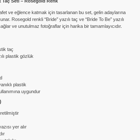
k Taç Seti – Rosegold Renk
afet ve eğlence katmak için tasarlanan bu set, gelin adaylarına
sunar. Rosegold renkli “Bride” yazılı taç ve “Bride To Be” yazılı
ğlar ve unutulmaz fotoğraflar için harika bir tamamlayıcıdır.
stik taç
ılı plastik gözlük
d
nıklı plastik
ullanımına uygundur
)
etilmiştir
azısı yer alır
dır