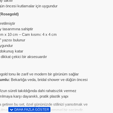
y takılır
ün öncesi kutlamalar için uygundur
 (Rosegold)
etilmiştir
 tasarımına sahiptir
 cm x 10 cm – Cam kısmı: 4 x 4 cm
” yazısı bulunur
uygundur
r dokunuş katar
 dikkat çekici bir aksesuardır
gold tonu ile zarif ve modern bir görünüm sağlar
yumlu:
Bekarlığa veda, bridal shower ve düğün öncesi
zun süreli takıldığında dahi rahatsızlık vermez
rılmaya karşı dayanıklı, pratik plastik yapı
a getiren bu set, özel gününüzde stilinizi yansıtmak ve
utulmaz anılar yaratmak için mükemmel bir seçimdir.