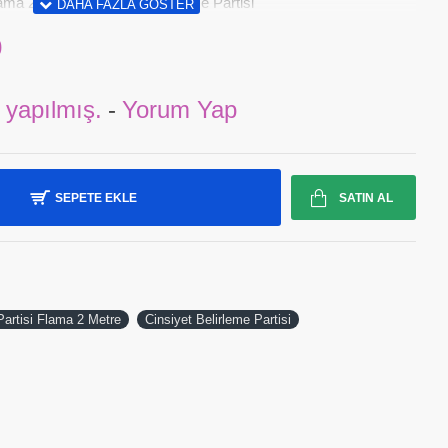
lama 2 Metre - Cinsiyet Belirleme Partisi
0
 yapılmış.
-
Yorum Yap
SEPETE EKLE
SATIN AL
Partisi Flama 2 Metre
Cinsiyet Belirleme Partisi