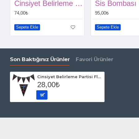
Cinsiyet Belirleme Mavi Konfeti
Sis Bombası
74,00₺
95,00₺
Sepete Ekle
Sepete Ekle
Son Baktığınız Ürünler
Favori Ürünler
Cinsiyet Belirleme Partisi Flama 2 Metre
28,00₺