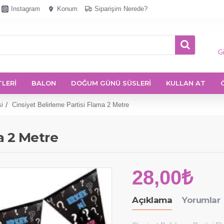
Instagram
Konum
Siparişim Nerede?
Gi
TLERİ
BALON
DOĞUM GÜNÜ SÜSLERİ
KULLAN AT
si
Cinsiyet Belirleme Partisi Flama 2 Metre
a 2 Metre
28,00₺
Açıklama
Yorumlar