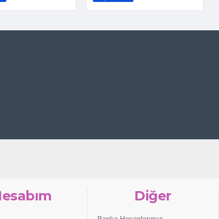
Hesabım
Diğer
Banka Hesaplarımız