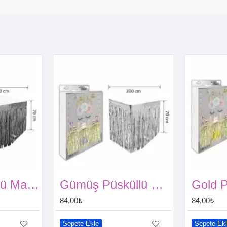
Siyah Püsküllü Masa Eteği 70*300 cm
Gümüş Püsküllü Masa Eteği 70*300 cm
84,00₺
84,00₺
Sepete Ekle
Sepete Ek