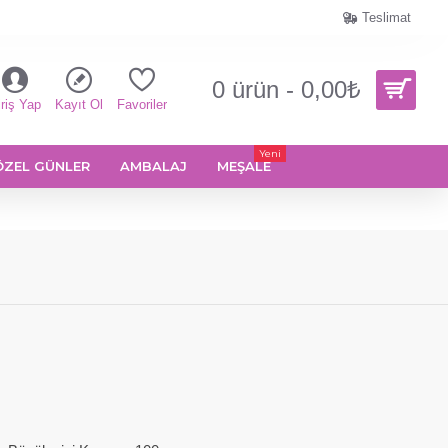
Teslimat
0 ürün - 0,00₺
riş Yap
Kayıt Ol
Favoriler
Yeni
ÖZEL GÜNLER
AMBALAJ
MEŞALE
ı