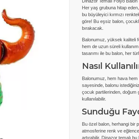
Dinazor Temalı Folyo Balon 
Her yaş grubuna hitap eden,
bu büyüleyici kırmızı renkte
göre! Bu eşsiz balon, çocuk
bırakacak.
Balonumuz, yüksek kaliteli 
hem de uzun süreli kullanım i
tasarımı ile bu balon, her tü
Nasıl Kullanılı
Balonumuz, hem hava hem de h
sayesinde, balonu istediğini
çocuk partilerinden, doğum g
kullanılabilir.
Sunduğu Fayd
Bu özel balon, herhangi bir pa
atmosferine renk ve eğlence 
artırabilir. Dinazor temalı bu