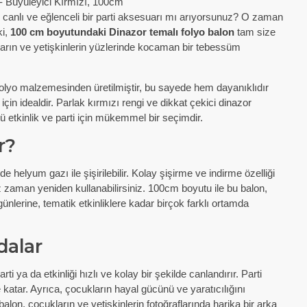
- Büyüleyici Kırmızı, 100cm
 canlı ve eğlenceli bir parti aksesuarı mı arıyorsunuz? O zaman
ki,
100 cm boyutundaki Dinazor temalı folyo balon
tam size
ların ve yetişkinlerin yüzlerinde kocaman bir tebessüm
folyo malzemesinden üretilmiştir, bu sayede hem dayanıklıdır
çin idealdir. Parlak kırmızı rengi ve dikkat çekici dinazor
rlü etkinlik ve parti için mükemmel bir seçimdir.
r?
elyum gazı ile şişirilebilir. Kolay şişirme ve indirme özelliği
z zaman yeniden kullanabilirsiniz. 100cm boyutu ile bu balon,
ünlerine, tematik etkinliklere kadar birçok farklı ortamda
alar
rti ya da etkinliği hızlı ve kolay bir şekilde canlandırır. Parti
katar. Ayrıca, çocukların hayal gücünü ve yaratıcılığını
 balon, çocukların ve yetişkinlerin fotoğraflarında harika bir arka