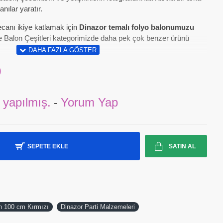
nılar yaratır.
ecanı ikiye katlamak için
Dinazor temalı folyo balonumuzu
 ve Balon Çeşitleri kategorimizde daha pek çok benzer ürünü
9
 yapılmış.
-
Yorum Yap
SEPETE EKLE
SATIN AL
n 100 cm Kırmızı
Dinazor Parti Malzemeleri