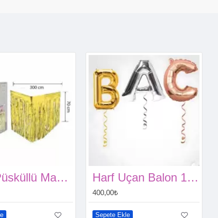
Gold Püsküllü Masa Eteği 70*300 cm
Harf Uçan Balon 1 Adet
400,00₺
le
Sepete Ekle