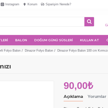
Instagram
Konum
Siparişim Nerede?
Gi
TLERİ
BALON
DOĞUM GÜNÜ SÜSLERİ
KULLAN AT
rli Folyo Balon
Dinazor Folyo Balon
Dinazor Folyo Balon 100 cm Kırmız
mızı
90,00₺
Açıklama
Yorumlar