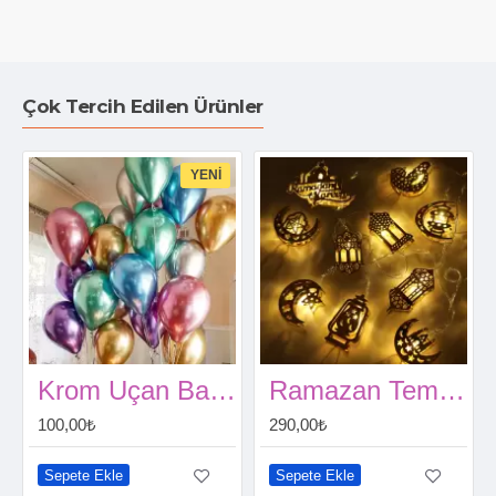
Çok Tercih Edilen Ürünler
YENI
Krom Uçan Balon (1 Adet)
Ramazan Temalı Pilli LED Işık Karışık Model
100,00₺
290,00₺
Sepete Ekle
Sepete Ekle