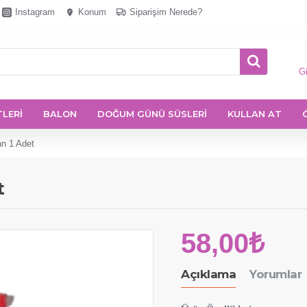
Instagram
Konum
Siparişim Nerede?
Gi
TLERİ
BALON
DOĞUM GÜNÜ SÜSLERİ
KULLAN AT
an 1 Adet
t
58,00₺
Açıklama
Yorumlar