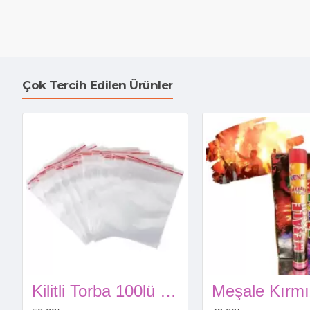
Çok Tercih Edilen Ürünler
Kilitli Torba 100lü Kilitli Kına Çerezi Poşeti 10X12cm