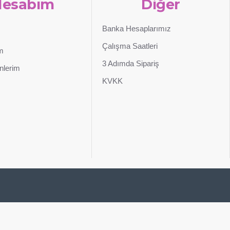
Hesabım
Diğer
Banka Hesaplarımız
Çalışma Saatleri
im
3 Adımda Sipariş
nlerim
KVKK