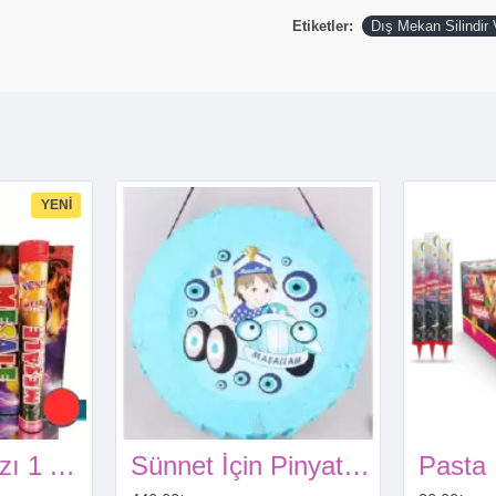
Etiketler:
Dış Mekan Silindir 
YENI
Meşale Kırmızı 1 Adet
Sünnet İçin Pinyata (45 cm ve Sopası Hediye)