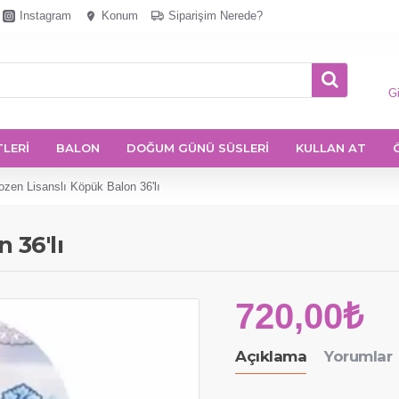
Instagram
Konum
Siparişim Nerede?
Gi
TLERİ
BALON
DOĞUM GÜNÜ SÜSLERİ
KULLAN AT
ozen Lisanslı Köpük Balon 36'lı
 36'lı
720,00₺
Açıklama
Yorumlar