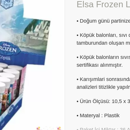
Elsa Frozen L
• Doğum günü partinize 
• Köpük balonları, sıv
tamburundan oluşan mak
• Köpük balonların sıvıs
sertifikası alınmıştır.
• Karışımlari sonrasınd
analizleri titizlikle yapıl
• Ürün Ölçüsü: 10,5 x 
• Materyal : Plastik
• Paket İçi Miktar : 36 