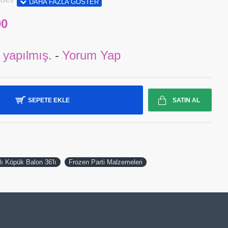
00
 yapılmış.
-
Yorum Yap
SEPETE EKLE
SATIN AL
ı Köpük Balon 36'lı
Frozen Parti Malzemeleri