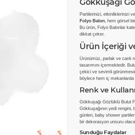
Gökkuşağı Göz
Partilerinizi, etkinliklerinizi
Folyo Balon
, hem görsel bi
Bu ürün, Folyo Balonlar kateg
dikkat çeker.
Ürün İçeriği 
Ürünümüz, parlak ve canlı re
tasarımını içermektedir. Bul
çekici ve sevimli görünmesini
böylece hem iç mekanlarda h
Renk ve Kullan
Gökkuşağı Gözlüklü Bulut Fol
Gökkuşağının yedi rengini, b
günleri, baby shower partile
bir dekorasyon unsuru olacak
Sunduğu Faydalar