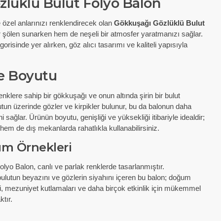
lüklü Bulut Folyo Balon
 ve özel anlarınızı renklendirecek olan
Gökkuşağı Gözlüklü Bulut
r şölen sunarken hem de neşeli bir atmosfer yaratmanızı sağlar.
orisinde yer alırken, göz alıcı tasarımı ve kaliteli yapısıyla
ve Boyutu
nklere sahip bir gökkuşağı ve onun altında şirin bir bulut
utun üzerinde gözler ve kirpikler bulunur, bu da balonun daha
 sağlar. Ürünün boyutu, genişliği ve yüksekliği itibariyle idealdir;
em de dış mekanlarda rahatlıkla kullanabilirsiniz.
ım Örnekleri
yo Balon, canlı ve parlak renklerde tasarlanmıştır.
ulutun beyazını ve gözlerin siyahını içeren bu balon; doğum
ri, mezuniyet kutlamaları ve daha birçok etkinlik için mükemmel
tır.