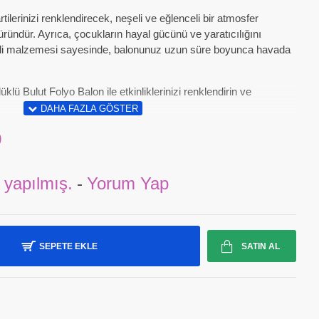
artilerinizi renklendirecek, neşeli ve eğlenceli bir atmosfer
ründür. Ayrıca, çocukların hayal gücünü ve yaratıcılığını
iteli malzemesi sayesinde, balonunuz uzun süre boyunca havada
lü Bulut Folyo Balon ile etkinliklerinizi renklendirin ve
9
 yapılmış.
-
Yorum Yap
SEPETE EKLE
SATIN AL