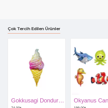
Çok Tercih Edilen Ürünler
Gokkusagi Dondurma Folyo Balon120 cm
74,00₺
199,00₺