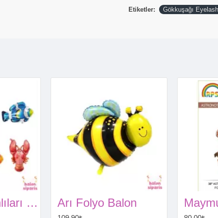
Etiketler:
Gökkuşağı Eyelash
Okyanus Canlıları Folyo Balon Seti 6’lı
Arı Folyo Balon
109,90₺
80,00₺