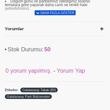
Doğum günü ve partilerinizi istediginiz lisanslı
temalara göre yaparak daha canlı ve renkli hale
getirebilirsiniz.
Yorumlar
Stok Durumu:
50
0 yorum yapılmış.
-
Yorum Yap
Etiketler:
Galatasaray Tabak (8'li)
Galatasaray Parti Malzemeleri