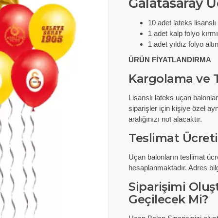
Galatasaray U
10 adet lateks lisansl
1 adet kalp folyo kırm
1 adet yıldız folyo alt
ÜRÜN FİYATLANDIRMA
Kargolama ve T
Lisanslı lateks uçan balonla
siparişler için kişiye özel a
aralığınızı not alacaktır.
Teslimat Ücreti
Uçan balonların teslimat ücr
hesaplanmaktadır. Adres bilgi
Siparişimi Olu
Geçilecek Mi?