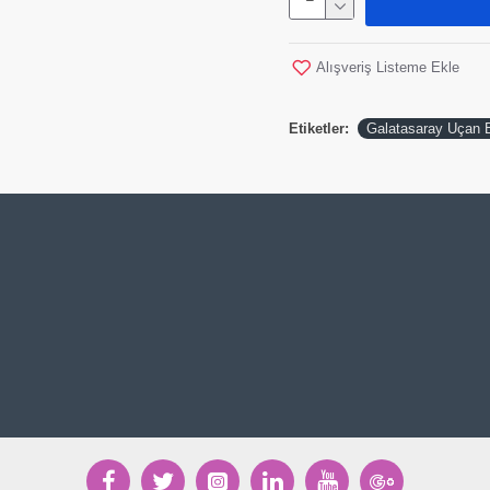
Alışveriş Listeme Ekle
Etiketler:
Galatasaray Uçan B