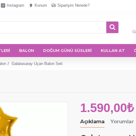
Instagram
Konum
Siparişim Nerede?
Gi
TLERİ
BALON
DOĞUM GÜNÜ SÜSLERİ
KULLAN AT
alon
Galatasaray Uçan Balon Seti
1.590,00₺
Açıklama
Yorumlar