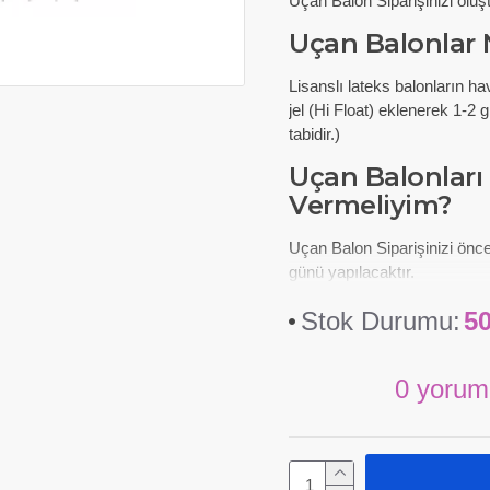
Uçan Balon Siparişinizi oluş
Uçan Balonlar 
Lisanslı lateks balonların ha
jel (Hi Float) eklenerek 1-2
tabidir.)
Uçan Balonları
Vermeliyim?
Uçan Balon Siparişinizi önce
günü yapılacaktır.
Stok Durumu:
5
0 yorum