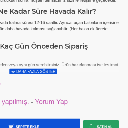
turduktan sonra müşteri temsilcimiz sizinle iletişime geçecektir.
Ne Kadar Süre Havada Kalır?
vada kalma süresi 12-16 saattir. Ayrıca, uçan balonların içerisine
 gün daha havada kalması sağlanabilir. (Her balon ek ücrete
 Kaç Gün Önceden Sipariş
den veya aynı gün verebilirsiniz. Ürün hazırlanması ise teslimat
0
 yapılmış.
-
Yorum Yap
SEPETE EKLE
SATIN AL