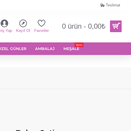
Teslimat
0 ürün - 0,00₺
riş Yap
Kayıt Ol
Favoriler
Yeni
ÖZEL GÜNLER
AMBALAJ
MEŞALE