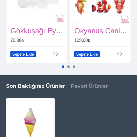
Gökkuşağı Eyelash Cloud Folyo Balon
Okyanus Canlıları Folyo Balon Seti 6’lı
70,00₺
199,00₺
Sepete Ekle
Sepete Ekle
Son Baktığınız Ürünler
Favori Ürünler