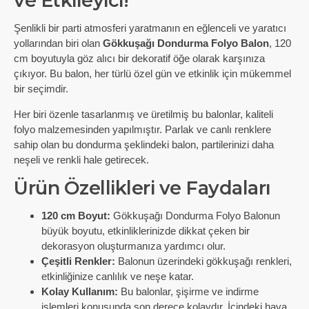
ve Etkileyici!
Şenlikli bir parti atmosferi yaratmanın en eğlenceli ve yaratıcı
yollarından biri olan
Gökkuşağı Dondurma Folyo Balon
, 120
cm boyutuyla göz alıcı bir dekoratif öğe olarak karşınıza
çıkıyor. Bu balon, her türlü özel gün ve etkinlik için mükemmel
bir seçimdir.
Her biri özenle tasarlanmış ve üretilmiş bu balonlar, kaliteli
folyo malzemesinden yapılmıştır. Parlak ve canlı renklere
sahip olan bu dondurma şeklindeki balon, partilerinizi daha
neşeli ve renkli hale getirecek.
Ürün Özellikleri ve Faydaları
120 cm Boyut:
Gökkuşağı Dondurma Folyo Balonun
büyük boyutu, etkinliklerinizde dikkat çeken bir
dekorasyon oluşturmanıza yardımcı olur.
Çeşitli Renkler:
Balonun üzerindeki gökkuşağı renkleri,
etkinliğinize canlılık ve neşe katar.
Kolay Kullanım:
Bu balonlar, şişirme ve indirme
işlemleri konusunda son derece kolaydır. İçindeki hava