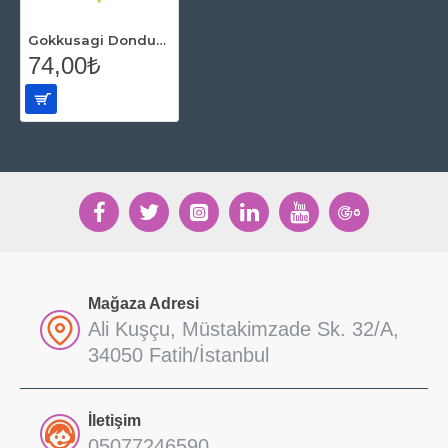
Gokkusagi Dondurma Folyo Balon120 cm
74,00₺
Mağaza Adresi
Ali Kuşçu, Müstakimzade Sk. 32/A,
34050 Fatih/İstanbul
İletişim
05077246590