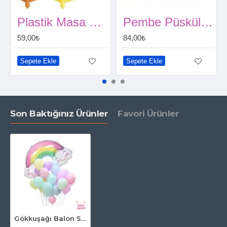
Plastik Masa Örtüsü 120 X 180 CM
Pembe Püsküllü Masa Eteği 70*300 cm
59,00₺
84,00₺
Sepete Ekle
Sepete Ekle
Son Baktığınız Ürünler
Favori Ürünler
Gökkuşağı Balon Seti