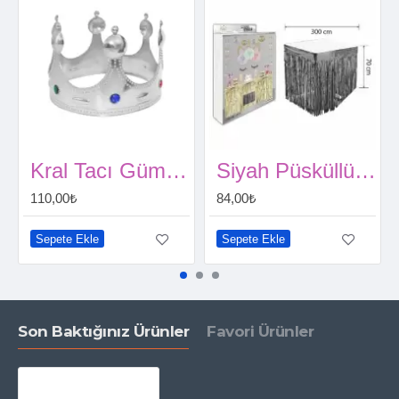
Kral Tacı Gümüş Renk Çocuk Boy 45 cm
Siyah Püsküllü Masa Eteği 70*300 cm
110,00₺
84,00₺
Sepete Ekle
Sepete Ekle
Son Baktığınız Ürünler
Favori Ürünler