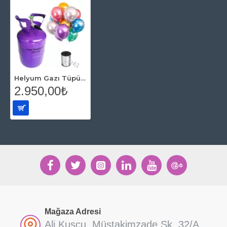
Helyum Gazı Tüpü 2.2 lt (20 Adet Parlak Metalik Balon Hediye)
2.950,00₺
Mağaza Adresi
Ali Kuşçu, Müstakimzade Sk. 32/A,