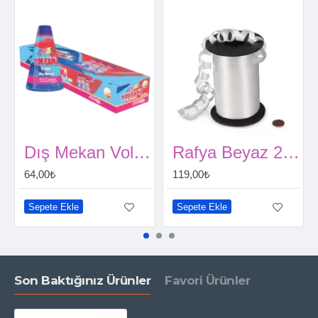
Helyum tüpü ile birlikte ihtiyacınız olabilecek ürünleri
parti malzemeleri
kategorisinden inceleyebilirsiniz.
Adrese dilediğiniz gün ve saat için uçan balon siparişi vermek
için
tıklayınız
.
Dış Mekan Volkan (3 metre)
Rafya Beyaz 200 metre
64,00₺
119,00₺
Sepete Ekle
Sepete Ekle
Son Baktığınız Ürünler
Favori Ürünler