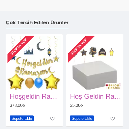
Çok Tercih Edilen Ürünler
STOKTA YOK
STOKTA YOK
Hoşgeldin Ramazan Mavi Dekor Seti
Hoş Geldin Ramazan Kürdan 8 Adet
378,00₺
35,00₺
Sepete Ekle
Sepete Ekle