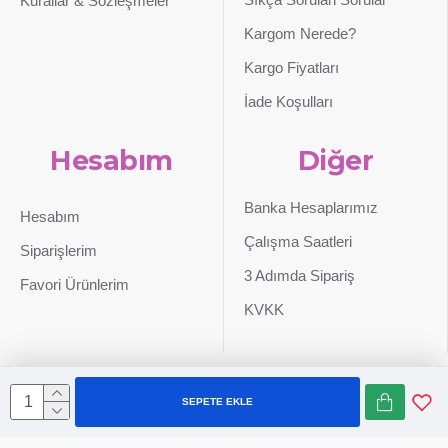
Kurallar & Sözleşmeler
Kargom Nerede?
Kargo Fiyatları
İade Koşulları
Hesabım
Diğer
Banka Hesaplarımız
Hesabım
Çalışma Saatleri
Siparişlerim
3 Adımda Sipariş
Favori Ürünlerim
KVKK
SEPETE EKLE
Sepetim
0507 724 65 90
Whatsapp
Konum