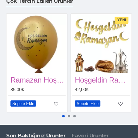
Çok Tercih Edilen Ürünler
YENI
Ramazan Hoşgeldin Baskılı Balon (10 adet)
Hoşgeldin Ramazan Kaligrafi Banner
85,00₺
42,00₺
Sepete Ekle
Sepete Ekle
Son Baktığınız Ürünler
Favori Ürünler