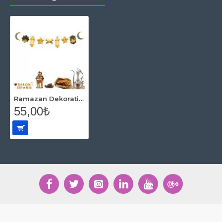
Ramazan Dekoratif Süs Gold 160 Cm
55,00₺