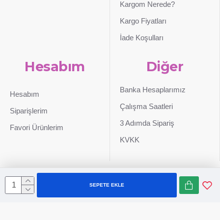
Kargom Nerede?
Kargo Fiyatları
İade Koşulları
Hesabım
Diğer
Banka Hesaplarımız
Hesabım
Çalışma Saatleri
Siparişlerim
3 Adımda Sipariş
Favori Ürünlerim
KVKK
SEPETE EKLE
Sepetim
0507 724 65 90
Whatsapp
Konum