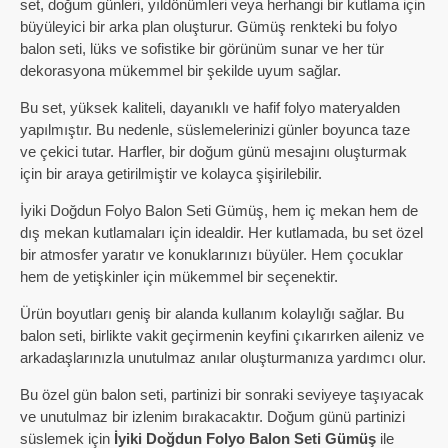
set, doğum günleri, yıldönümleri veya herhangi bir kutlama için
büyüleyici bir arka plan oluşturur. Gümüş renkteki bu folyo
balon seti, lüks ve sofistike bir görünüm sunar ve her tür
dekorasyona mükemmel bir şekilde uyum sağlar.
Bu set, yüksek kaliteli, dayanıklı ve hafif folyo materyalden
yapılmıştır. Bu nedenle, süslemelerinizi günler boyunca taze
ve çekici tutar. Harfler, bir doğum günü mesajını oluşturmak
için bir araya getirilmiştir ve kolayca şişirilebilir.
İyiki Doğdun Folyo Balon Seti Gümüş, hem iç mekan hem de
dış mekan kutlamaları için idealdir. Her kutlamada, bu set özel
bir atmosfer yaratır ve konuklarınızı büyüler. Hem çocuklar
hem de yetişkinler için mükemmel bir seçenektir.
Ürün boyutları geniş bir alanda kullanım kolaylığı sağlar. Bu
balon seti, birlikte vakit geçirmenin keyfini çıkarırken aileniz ve
arkadaşlarınızla unutulmaz anılar oluşturmanıza yardımcı olur.
Bu özel gün balon seti, partinizi bir sonraki seviyeye taşıyacak
ve unutulmaz bir izlenim bırakacaktır. Doğum günü partinizi
süslemek için
İyiki Doğdun Folyo Balon Seti Gümüş
ile