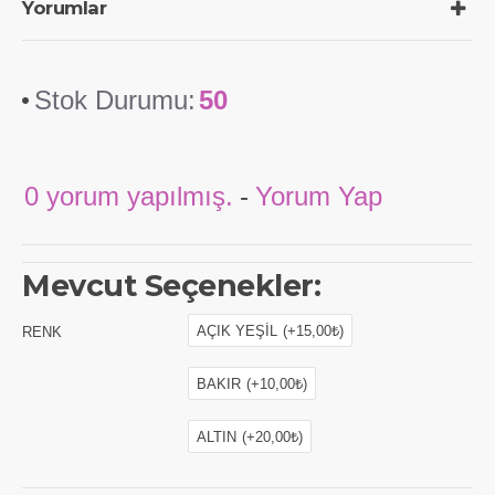
Yorumlar
Stok Durumu:
50
0 yorum yapılmış.
-
Yorum Yap
Mevcut Seçenekler:
AÇIK YEŞİL
(+15,00₺)
RENK
BAKIR
(+10,00₺)
ALTIN
(+20,00₺)