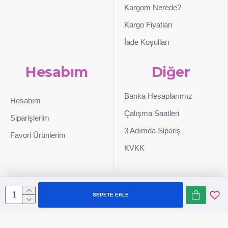
Kargom Nerede?
Kargo Fiyatları
İade Koşulları
Hesabım
Diğer
Banka Hesaplarımız
Hesabım
Çalışma Saatleri
Siparişlerim
3 Adımda Sipariş
Favori Ürünlerim
KVKK
SEPETE EKLE
Sepetim
0507 724 65 90
Whatsapp
Konum