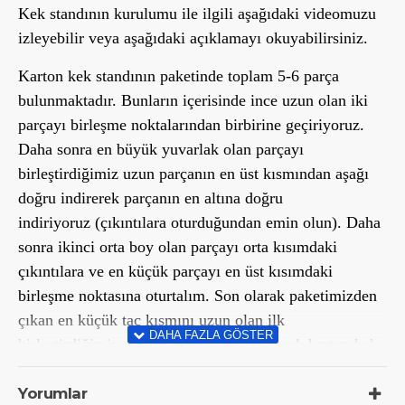
Kek standının kurulumu ile ilgili aşağıdaki videomuzu
izleyebilir veya aşağıdaki açıklamayı okuyabilirsiniz.
Karton kek standının paketinde toplam 5-6 parça
bulunmaktadır. Bunların içerisinde ince uzun olan iki
parçayı birleşme noktalarından birbirine geçiriyoruz.
Daha sonra en büyük yuvarlak olan parçayı
birleştirdiğimiz uzun parçanın en üst kısmından aşağı
doğru indirerek parçanın en altına doğru
indiriyoruz (çıkıntılara oturduğundan emin olun). Daha
sonra ikinci orta boy olan parçayı orta kısımdaki
çıkıntılara ve en küçük parçayı en üst kısımdaki
birleşme noktasına oturtalım. Son olarak paketimizden
çıkan en küçük taç kısmını uzun olan ilk
birleştirdiğimiz parçaların üzerine oturtarak karton kek
standımızı hazırlamış olacağız. Bu işlem yaklaşık 3
dakika gibi kısa bir zaman içerisinde tamamlanmış
Yorumlar