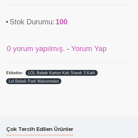
olur.
Karton kek standı
ile işiniz bittikten sonra tekrar
aynı parçaları birbirinden ayırarak saklayıp bir dahaki
Stok Durumu:
100
etkinliklerinizde kullanabilirsiniz. Diğer kek standı
modelleri, muffin kapsülleri ve kek süsleri için
aşağıdaki linklere tıklayınız.
0 yorum yapılmış.
-
Yorum Yap
Etiketler:
LOL Bebek Karton Kek Standı 3 Katlı
Lol Bebek Parti Malzemeleri
Çok Tercih Edilen Ürünler