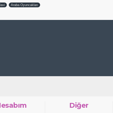
Mavi
Araba Oyuncakları
Hesabım
Diğer