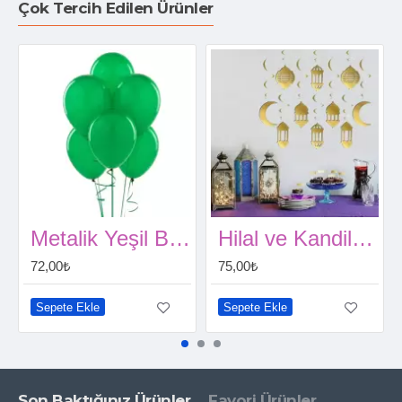
Çok Tercih Edilen Ürünler
Metalik Yeşil Balon 15 Adet
Hilal ve Kandil Tavan Süs 10 lu 3D
72,00₺
75,00₺
Sepete Ekle
Sepete Ekle
Son Baktığınız Ürünler
Favori Ürünler