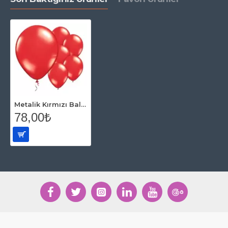
Metalik Kırmızı Balon 15 Adet
78,00₺