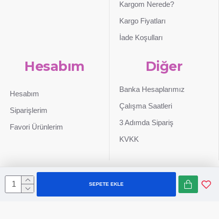
Kargom Nerede?
Kargo Fiyatları
İade Koşulları
Hesabım
Diğer
Banka Hesaplarımız
Hesabım
Çalışma Saatleri
Siparişlerim
3 Adımda Sipariş
Favori Ürünlerim
KVKK
SEPETE EKLE
Sepetim
0507 724 65 90
Whatsapp
Konum