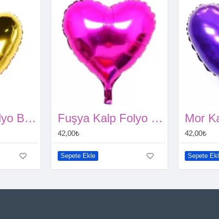
Gold Kalp Folyo Balon (60 cm)
Fuşya Kalp Folyo Balon (60 cm)
42,00₺
42,00₺
Sepete Ekle
Sepete Ek