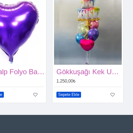
Mor Kalp Folyo Balon (60 cm)
Gökkuşağı Kek Uçan Balon Seti
1.250,00₺
le
Sepete Ekle