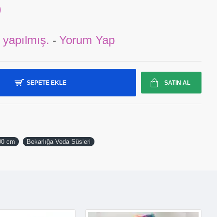
0
 yapılmış.
-
Yorum Yap
SEPETE EKLE
SATIN AL
00 cm
Bekarlığa Veda Süsleri