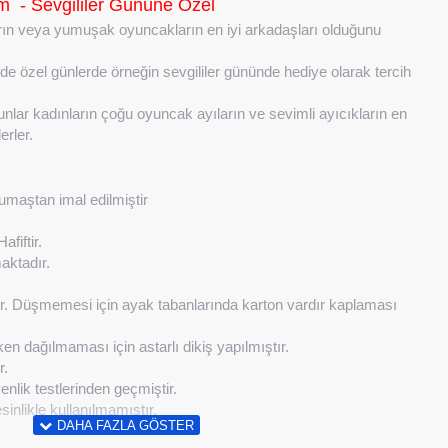
m - Sevgililer Gününe Özel
rın veya yumuşak oyuncakların en iyi arkadaşları olduğunu
ilerde özel günlerde örneğin sevgililer gününde hediye olarak tercih
unlar kadınların çoğu oyuncak ayıların ve sevimli ayıcıkların en
erler.
maştan imal edilmiştir
fiftir.
maktadır.
tır. Düşmemesi için ayak tabanlarında karton vardır kaplaması 
rken dağılmaması için astarlı dikiş yapılmıştır.
r.
lik testlerinden geçmiştir.
nlikle kullanılmamıştır.