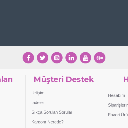
ları
Müşteri Destek
İletişim
Hesabım
İadeler
Siparişler
Sıkça Sorulan Sorular
Favori Ürü
Kargom Nerede?