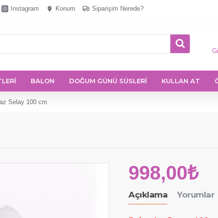
Instagram
Konum
Siparişim Nerede?
Gi
TLERİ
BALON
DOĞUM GÜNÜ SÜSLERİ
KULLAN AT
yaz Selay 100 cm
998,00₺
Açıklama
Yorumlar