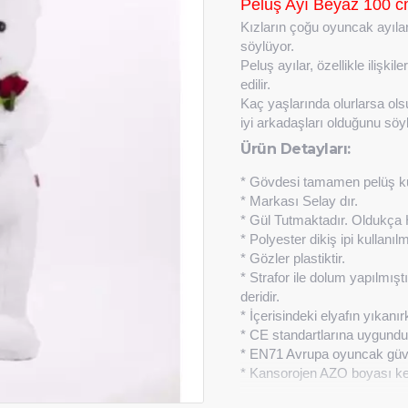
Peluş Ayı Beyaz 100 c
Kızların çoğu oyuncak ayıla
söylüyor.
Peluş ayılar, özellikle ilişk
edilir.
Kaç yaşlarında olurlarsa ols
iyi arkadaşları olduğunu söyl
Ürün Detayları:
* Gövdesi tamamen pelüş ku
* Markası Selay dır.
* Gül Tutmaktadır. Oldukça Ha
* Polyester dikiş ipi kullanıl
* Gözler plastiktir.
* Strafor ile dolum yapılmış
deridir.
* İçerisindeki elyafın yıkanı
* CE standartlarına uygundu
* EN71 Avrupa oyuncak güven
* Kansorojen AZO boyası kesi