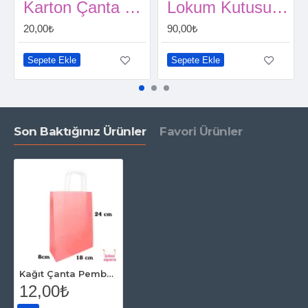
Karton Çanta Düz Lacivert 41 Cm
Lokum Kutusu Rosegold 25 Adet
20,00₺
90,00₺
Sepete Ekle
Sepete Ekle
Son Baktığınız Ürünler
Favori Ürünler
Kağıt Çanta Pembe (18x24 cm)
12,00₺