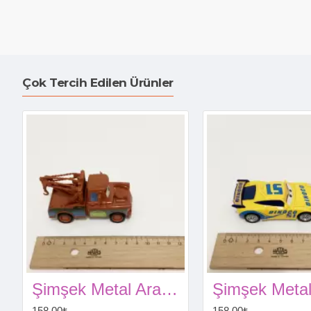
Çok Tercih Edilen Ürünler
Şimşek Metal Araba (Çekici) Tow Mater
158,00₺
158,00₺