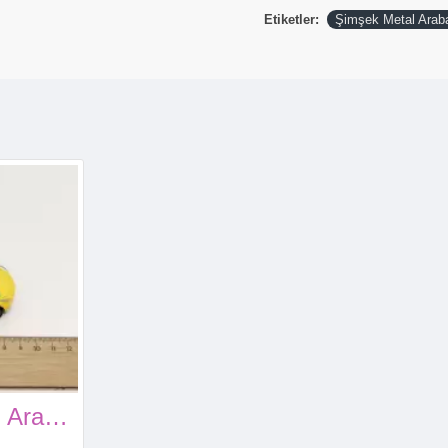
Etiketler:
Şimşek Metal Arab
Şimşek Metal Araba (Sarı) Cruz Ramirez