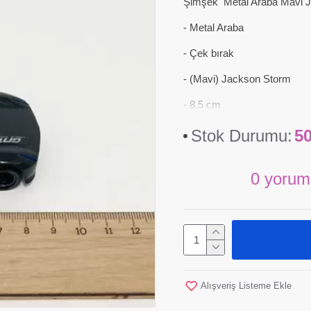
Şimşek Metal Araba Mavi 
- Metal Araba
- Çek bırak
- (Mavi) Jackson Storm
- 8.5 cm
Stok Durumu:
5
0 yorum
Alışveriş Listeme Ekle