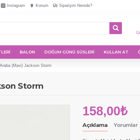
Instagram
Konum
Siparişim Nerede?
Gi
TLERİ
BALON
DOĞUM GÜNÜ SÜSLERİ
KULLAN AT
Araba (Mavi) Jackson Storm
kson Storm
158,00₺
Açıklama
Yorumlar