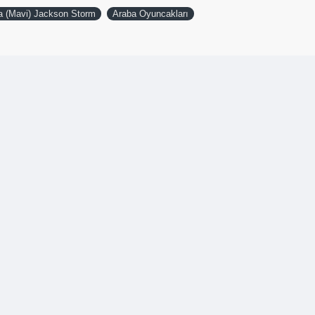
a (Mavi) Jackson Storm
Araba Oyuncakları