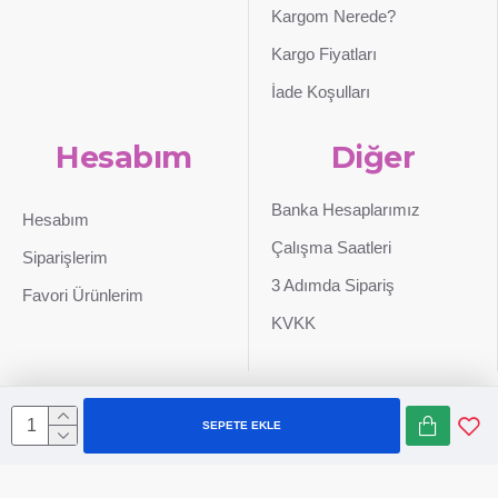
Kargom Nerede?
Kargo Fiyatları
İade Koşulları
Hesabım
Diğer
Banka Hesaplarımız
Hesabım
Çalışma Saatleri
Siparişlerim
3 Adımda Sipariş
Favori Ürünlerim
KVKK
SEPETE EKLE
Sepetim
0507 724 65 90
Whatsapp
Konum